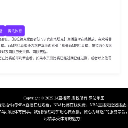
播
腾讯体育
00，菲MPBL【帕拉纳克爱国者队 VS 宾南塔塔克】直播准时在线播放，喜欢看菲
直播。菲MPBL直播还为您在本页面索引了相关菲MPBL直播、帕拉纳克爱国
表以及两队历史交锋、两队赛程。
您在比赛前再刷新查看。如果本页面比赛已经过期已经过期，或者以上信号
Copyright © 2025 24直播网 版权所有
网站地图
高清无插件的NBA直播在线观看，NBA比赛在线免费、NBA直播无延迟播放
A/CBA等顶级体育赛事。我们始终秉持“用心做直播，诚心为球迷”的服务
尽情享受体育的魅力！