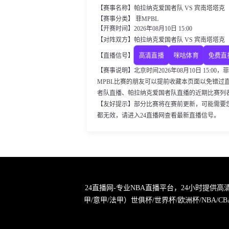
【赛事名称】帕拉纳克爱国者队 VS 宾南塔塔克
【赛事分类】 菲MPBL
【开赛时间】2026年08月10日 15:00
【对阵双方】帕拉纳克爱国者队 VS 宾南塔塔克
高清直播
咪咕体育
免费直
【直播信号】
【赛事说明】北京时间2026年08月10日 15:
MPBL比赛的朋友可以提前收藏本页面以免错过
者队直播、帕拉纳克爱国者队直播的近期比赛列
【友好提示】部分比赛将在赛前更新，可能需要
都无效，请进入24直播网查看最新直播信号。
24直播网-专业NBA直播平台，24小时提供
甲/意甲/法甲）世俱杯/世界杯/欧洲杯/NB