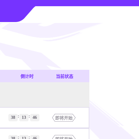
倒计时
当前状态
:
:
38
13
46
即将开始
:
:
38
13
46